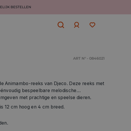
ELIJK BESTELLEN
Aanmelden
of
aanmelden
ART N° - 0846021
 de Animambo-reeks van Djeco. Deze reeks met
 éénvoudig bespeelbare melodische
rmgeven met prachtige en speelse dieren.
is 12 cm hoog en 4 cm breed.
den.