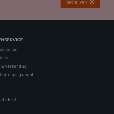
Inschrijven
ENSERVICE
 bestellen
etalen
 & verzending
 herroepingsrecht
lijkheid