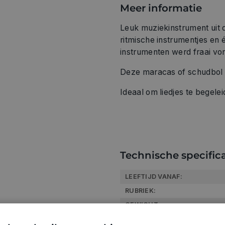
Meer informatie
Leuk muziekinstrument uit
ritmische instrumentjes en
instrumenten werd fraai vo
Deze maracas of schudbol 
Ideaal om liedjes te begelei
Technische specifica
LEEFTIJD VANAF:
RUBRIEK:
GEWICHT
ARTIKELNUMMER