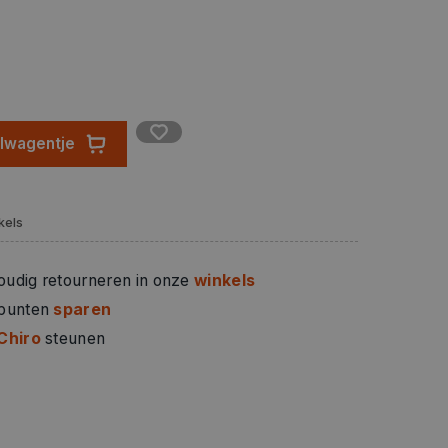
elwagentje
kels
oudig retourneren in onze
winkels
 punten
sparen
Chiro
steunen