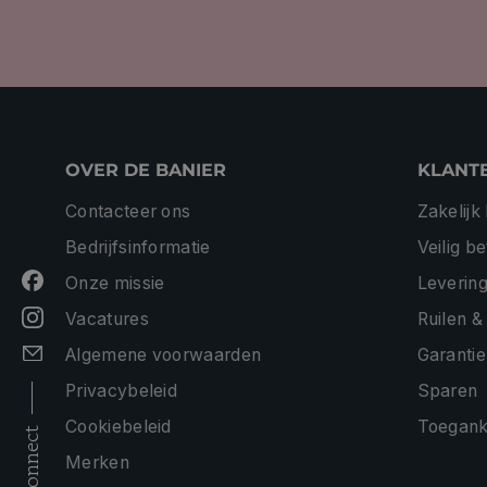
OVER DE BANIER
KLANT
Contacteer ons
Zakelijk
Bedrijfsinformatie
Veilig b
Onze missie
Levering
Vacatures
Ruilen &
Algemene voorwaarden
Garantie
Privacybeleid
Sparen
Cookiebeleid
Toeganke
connect
Merken