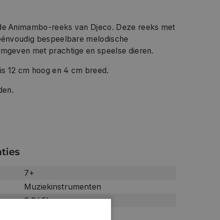
 de Animambo-reeks van Djeco. Deze reeks met
 éénvoudig bespeelbare melodische
rmgeven met prachtige en speelse dieren.
is 12 cm hoog en 4 cm breed.
den.
ties
7+
Muziekinstrumenten
0.045kg
0846021