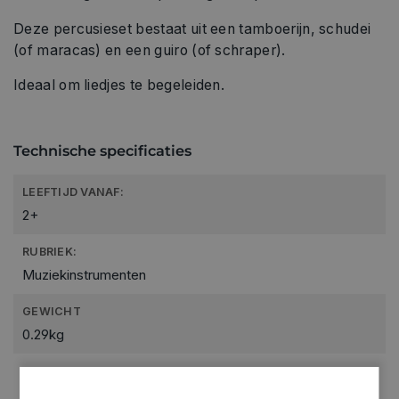
Deze percusieset bestaat uit een tamboerijn, schudei
(of maracas) en een guiro (of schraper).
Ideaal om liedjes te begeleiden.
Technische specificaties
LEEFTIJD VANAF:
2+
RUBRIEK:
Muziekinstrumenten
GEWICHT
0.29kg
ARTIKELNUMMER
0846116