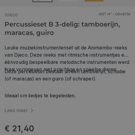
ART N° - 0846116
DJECO
Percussieset B 3-delig: tamboerijn,
maracas, guiro
Leuke muziekinstrumentenset uit de Animambo-reeks
van Djeco. Deze reeks met ritmische instrumentjes en
éénvoudig bespeelbare melodische instrumenten werd
fraai vormgeven met prachtige en speelse dieren.
Deze percusieset bestaat uit een tamboerijn, schudei
(of maracas) en een guiro (of schraper).
Ideaal om liedjes te begeleiden.
Lees meer
€ 21,40