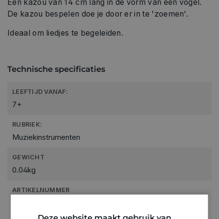
Een kazou van 14 cm lang in de vorm van een vogel.
De kazou bespelen doe je door er in te 'zoemen'.
Ideaal om liedjes te begeleiden.
Technische specificaties
LEEFTIJD VANAF:
7+
RUBRIEK:
Muziekinstrumenten
GEWICHT
0.04kg
ARTIKELNUMMER
0846029
Deze website maakt gebruik van