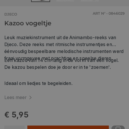
ART N° - 0846029
DJECO
Kazoo vogeltje
Leuk muziekinstrument uit de Animambo-reeks van
Djeco. Deze reeks met ritmische instrumentjes en
éénvoudig bespeelbare melodische instrumenten werd
fraai vormgeven met prachtige en speelse dieren.
Een kazou van 14 cm lang in de vorm van een vogel.
De kazou bespelen doe je door er in te 'zoemen'.
Ideaal om liedjes te begeleiden.
Lees meer
€ 5,95