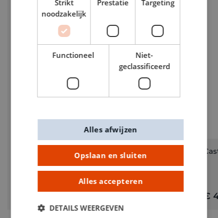
Strikt
Prestatie
Targeting
noodzakelijk
Functioneel
Niet-
geclassificeerd
Alles afwijzen
KOOPJE -50%
Triangel 10 cm
Cas
Opslaan en sluiten
Alles accepteren
€ 12,95
€ 6,48
€ 4
DETAILS WEERGEVEN