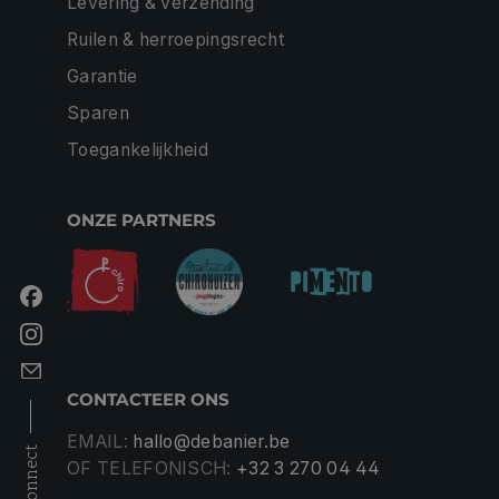
Levering & verzending
Ruilen & herroepingsrecht
Garantie
Sparen
Toegankelijkheid
ONZE PARTNERS
CONTACTEER ONS
EMAIL:
hallo@debanier.be
connect
OF TELEFONISCH:
+32 3 270 04 44