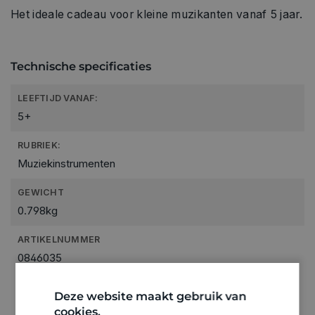
Het ideale cadeau voor kleine muzikanten vanaf 5 jaar.
Technische specificaties
LEEFTIJD VANAF:
5+
RUBRIEK:
Muziekinstrumenten
GEWICHT
0.798kg
ARTIKELNUMMER
0846035
Deze website maakt gebruik van
cookies.