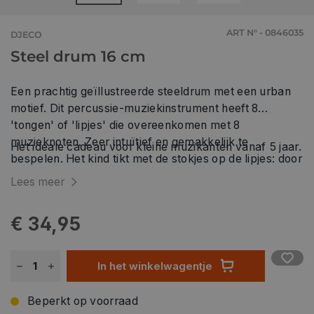
ART N° - 0846035
DJECO
Steel drum 16 cm
Een prachtig geïllustreerde steeldrum met een urban
motief. Dit percussie-muziekinstrument heeft 8
'tongen' of 'lipjes' die overeenkomen met 8
muzieknoten. Zeer intuïtief en gemakkelijk te
Het ideale cadeau voor kleine muzikanten vanaf 5 jaar.
bespelen. Het kind tikt met de stokjes op de lipjes: door
zijn trillingen geeft het instrument een zacht en
Lees meer
ontspannend geluid. Perfect voor het creëren of
reproduceren van rustgevende melodieën!
€ 34,95
In het winkelwagentje
Beperkt op voorraad